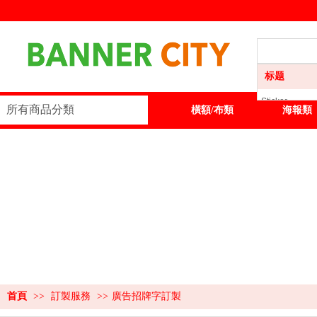
标题
Sticker
所有商品分類
首頁
Sticker
橫額/布類
海報類
橫額/布類
海報類
展板類
展示器材
訂製服務
首頁
>>
訂製服務
>>
廣告招牌字訂製