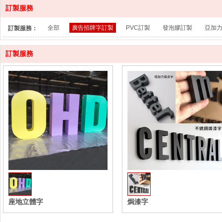
訂製服務
全部
廣告招牌字訂製
PVC訂製
發泡膠訂製
亞加
訂製服務：
訂製服務
座地立體字
焗漆字