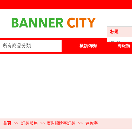
标题
Sticker
所有商品分類
首頁
Sticker
橫額/布類
海報類
橫額/布類
海報類
展板類
展示器材
訂製服務
首頁
>>
訂製服務
>>
廣告招牌字訂製
>>
迷你字