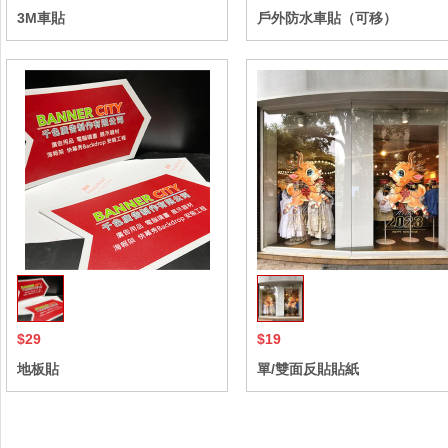
3M車貼
戶外防水車貼（可移）
$29
$19
地板貼
單/雙面反貼貼紙