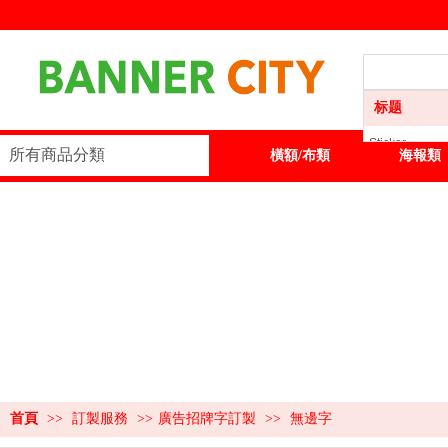
标题
Sticker
所有商品分類
首頁
Sticker
橫額/布類
海報類
橫額/布類
海報類
展板類
展示器材
訂製服務
首頁
>>
訂製服務
>>
廣告招牌字訂製
>>
無邊字