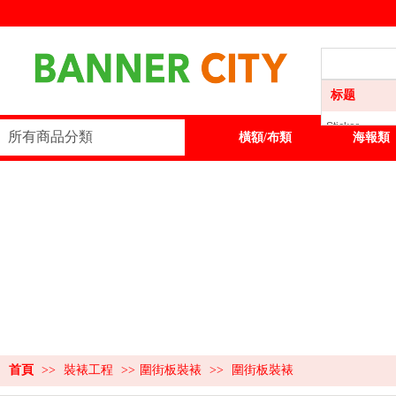
标题
Sticker
所有商品分類
首頁
Sticker
橫額/布類
海報類
橫額/布類
海報類
展板類
展示器材
訂製服務
首頁
>>
裝裱工程
>>
圍街板裝裱
>>
圍街板裝裱