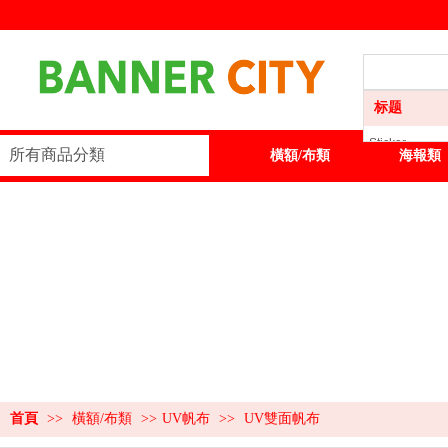
标题
Sticker
所有商品分類
首頁
Sticker
橫額/布類
海報類
橫額/布類
海報類
展板類
展示器材
訂製服務
首頁
>>
橫額/布類
>>
UV帆布
>>
UV雙面帆布